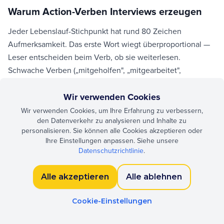
Warum Action-Verben Interviews erzeugen
Jeder Lebenslauf-Stichpunkt hat rund 80 Zeichen
Aufmerksamkeit. Das erste Wort wiegt überproportional —
Leser entscheiden beim Verb, ob sie weiterlesen.
Schwache Verben („mitgeholfen", „mitgearbeitet",
„verantwortlich für") signalisieren passive Beteiligung.
Starke Verben („geführt", „ausgeliefert", „verhandelt")
Wir verwenden Cookies
signalisieren Verantwortung.
Wir verwenden Cookies, um Ihre Erfahrung zu verbessern,
den Datenverkehr zu analysieren und Inhalte zu
personalisieren. Sie können alle Cookies akzeptieren oder
Führung und Verantwortung
Ihre Einstellungen anpassen. Siehe unsere
Datenschutzrichtlinie
.
Nutzen bei eigener Ergebnisverantwortung: geführt,
geleitet, gelenkt, orchestriert, getrieben, vorangetrieben,
Alle akzeptieren
Alle ablehnen
mentoriert, gecoacht, koordiniert, mobilisiert, pilotiert,
gemanagt, dirigiert, delegiert, ermächtigt. „Geführt" nur
Cookie-Einstellungen
reservieren, wenn Sie echte Autorität hatten —
Überclaiming ist der interview-sensibelste Overclaim auf