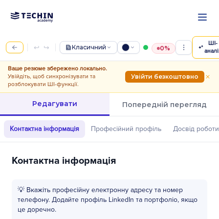
Перейти до основного вмі
ШІ-
↩
↪
Класичний
0%
аналі
Ваше резюме збережено локально.
Увійдіть, щоб синхронізувати та
Увійти безкоштовно
розблокувати ШІ-функції.
Редагувати
Попередній перегляд
Контактна інформація
Професійний профіль
Досвід роботи
Контактна інформація
💡 Вкажіть професійну електронну адресу та номер
телефону. Додайте профіль LinkedIn та портфоліо, якщо
це доречно.