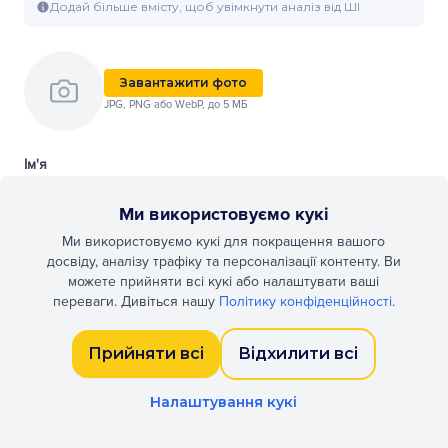
Додай більше вмісту, щоб увімкнути аналіз від ШІ
Завантажити фото
JPG, PNG або WebP, до 5 МБ
Ім'я
Ми використовуємо кукі
Ми використовуємо кукі для покращення вашого
Прізвище
досвіду, аналізу трафіку та персоналізації контенту. Ви
можете прийняти всі кукі або налаштувати ваші
переваги. Дивіться нашу
Політику конфіденційності
.
Електронна пошта
Прийняти всі
Відхилити всі
Налаштування кукі
Телефон