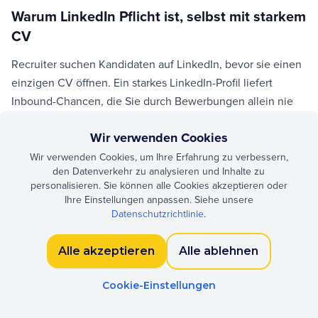
Warum LinkedIn Pflicht ist, selbst mit starkem
CV
Recruiter suchen Kandidaten auf LinkedIn, bevor sie einen
einzigen CV öffnen. Ein starkes LinkedIn-Profil liefert
Inbound-Chancen, die Sie durch Bewerbungen allein nie
finden, und validiert den CV, den Sie schicken. 2025 ist
Wir verwenden Cookies
LinkedIn-Absenz keine neutrale Wahl — sie signalisiert
aktiv Abwesenheit.
Wir verwenden Cookies, um Ihre Erfahrung zu verbessern,
den Datenverkehr zu analysieren und Inhalte zu
personalisieren. Sie können alle Cookies akzeptieren oder
Die Headline: 220 Zeichen entscheiden
Ihre Einstellungen anpassen. Siehe unsere
Datenschutzrichtlinie
.
Sichtbarkeit
[Spezialität]
Alle akzeptieren
Alle ablehnen
Cookie-Einstellungen
Profilfoto und Banner
Profile mit professionellem Foto bekommen ~14x mehr