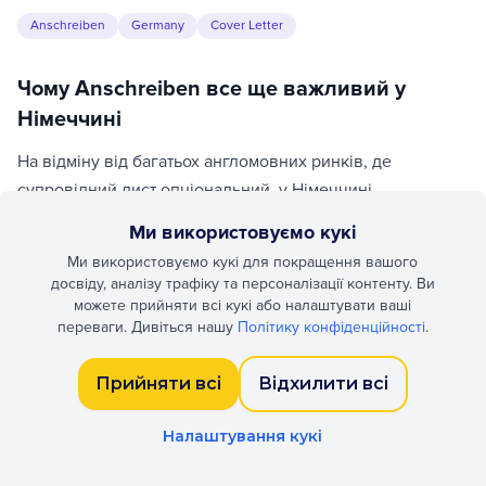
Anschreiben
Germany
Cover Letter
Чому Anschreiben все ще важливий у
Німеччині
На відміну від багатьох англомовних ринків, де
супровідний лист опціональний, у Німеччині
Anschreiben — стандартна, часто обовʼязкова частина
Ми використовуємо кукі
кожної серйозної заявки. Відсутність Anschreiben
Ми використовуємо кукі для покращення вашого
регулярно викликає автовідмову навіть при сильному
досвіду, аналізу трафіку та персоналізації контенту. Ви
Lebenslauf. Рекрутери оцінюють тут німецьку, cultural fit,
можете прийняти всі кукі або налаштувати ваші
переваги. Дивіться нашу
Політику конфіденційності
.
мотивацію та увагу до формальних конвенцій — 4
фільтри, які CV не замінить.
Прийняти всі
Відхилити всі
Стандартна структура Anschreiben
Налаштування кукі
Фіксований макет: ваша адреса справа зверху, адреса