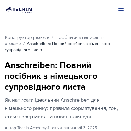
Перейти до основного вмі
Конструктор резюме
Посібники з написання
/
резюме
/
Anschreiben: Повний посібник з німецького
супровідного листа
Anschreiben: Повний
посібник з німецького
супровідного листа
Як написати ідеальний Anschreiben для
німецького ринку: правила форматування, тон,
етикет звертання та повні приклади.
Автор TechIn Academy
·
11 хв читання
·
April 3, 2025