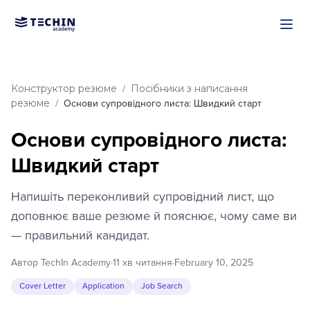
Перейти до основного вмі
Конструктор резюме
Посібники з написання
/
резюме
/
Основи супровідного листа: Швидкий старт
Основи супровідного листа:
Швидкий старт
Напишіть переконливий супровідний лист, що
доповнює ваше резюме й пояснює, чому саме ви
— правильний кандидат.
Автор TechIn Academy
·
11 хв читання
·
February 10, 2025
Cover Letter
Application
Job Search