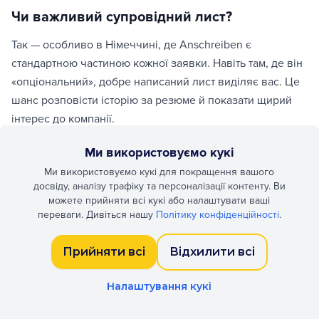
Чи важливий супровідний лист?
Так — особливо в Німеччині, де Anschreiben є
стандартною частиною кожної заявки. Навіть там, де він
«опціональний», добре написаний лист виділяє вас. Це
шанс розповісти історію за резюме й показати щирий
інтерес до компанії.
Ми використовуємо кукі
Структура: Вступ, Основна частина,
Ми використовуємо кукі для покращення вашого
Висновок
досвіду, аналізу трафіку та персоналізації контенту. Ви
можете прийняти всі кукі або налаштувати ваші
Одна сторінка. Вступ: роль і одна переконлива причина
переваги. Дивіться нашу
Політику конфіденційності
.
вашої відповідності. Основа (1–2 абзаци): повʼязуйте
досвід із вимогами конкретними прикладами. Висновок:
Прийняти всі
Відхилити всі
підтвердження інтересу, доступність, конкретний next
step.
Налаштування кукі