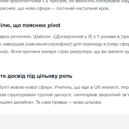
тний хронологічний CV програє, бо виносить попередню інд
ояснює, що нова сфера — логічний наступний крок.
ілю, що пояснює pivot
у двох реченнях. Шаблон: «[Досвідчений у X] з Y роками в [т
 завершив [навчання/сертифікат] для переходу в [нову сферу
а]». Ясна причина знижує страх рекрутера, що ви зміните ку
е досвід під цільову роль
уліт мовою нової сфери. Учитель, що йде в UX research, пе
ав структуровані групові дискусії, синтезував зворотний звʼ
екційні дизайни». Та сама правда — мова цільова.
 навички — наперед