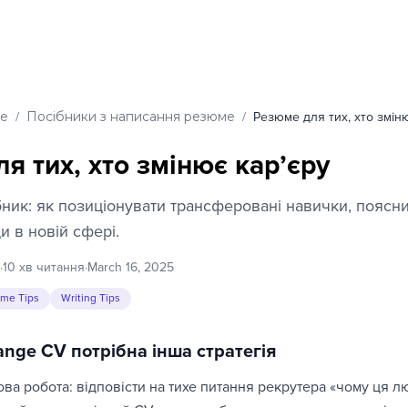
Перейти до основного вмі
ме
Посібники з написання резюме
/
/
Резюме для тих, хто змін
я тих, хто змінює карʼєру
ник: як позиціонувати трансферовані навички, поясни
и в новій сфері.
·
10 хв читання
·
March 16, 2025
me Tips
Writing Tips
ange CV потрібна інша стратегія
ова робота: відповісти на тихе питання рекрутера «чому ця л