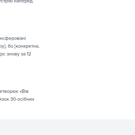
устрію наперед.
рансферовані
], бо [конкретна,
рс знову за 12
ретворює «Вів
язок 30-осібних