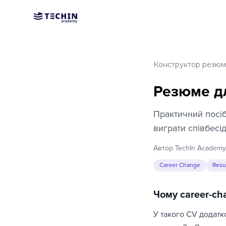
Конструктор резю
Резюме дл
Практичний посіб
виграти співбесід
Автор TechIn Academy
Career Change
Resu
Чому career-ch
У такого CV додатк