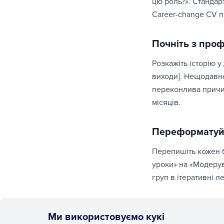
цю роль?». Стандар
Career-change CV п
Почніть з проф
Розкажіть історію 
виходи]. Нещодавно
переконлива причин
місяців.
Переформатуйт
Перепишіть кожен б
уроки» на «Модерув
груп в ітеративні л
Трансферовані
Ми використовуємо кукі