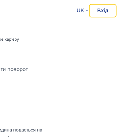
сту
UK
Вхід
ює карʼєру
ти поворот і
юдина подається на