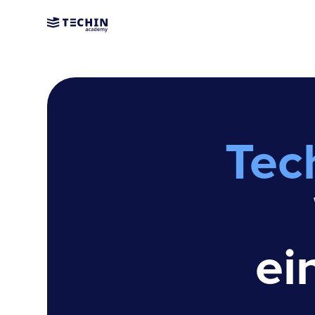
Tec
ei