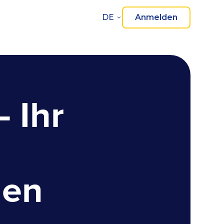
DE
Anmelden
 Ihr
u
hen